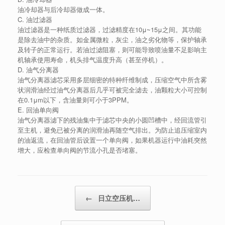
油冷却器与后冷却器做成一体。
C. 油过滤器
油过滤器是一种纸质过滤器，过滤精度在10μ~15μ之间。其功能
是除去油中的杂质。如金属微粒，灰尘，油之劣化物等，保护轴承
及转子的正常运行。若油过滤阻塞，则可能导致喷油量不足影响主
机轴承使用寿命，机头排气温度升高（甚至停机）。
D. 油气分离器
油气分离器滤芯采用多层细密的特种纤维制成，压缩空气中所含雾
状润滑油经过油气分离器后几乎可被完全滤去，油颗粒大小可控制
在0.1μm以下，含油量则可小于3PPM。
E. 回油单向阀
油气分离器滤下的残油集中于滤芯中央的小圆凹槽中，经回流管引
至主机，避免已被分离的润滑油再随空气排出。为防止追压缩室内
的油返流，在回油管后设置一个单向阀，如果机器运行中油耗突然
增大，应检查单向阀的节流小孔是否堵塞。
Post navigation
←
日立空压机…