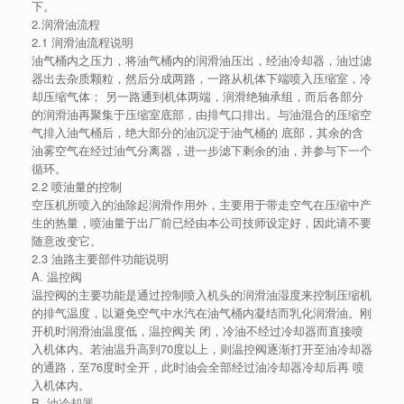
下。
2.润滑油流程
2.1 润滑油流程说明
油气桶内之压力，将油气桶内的润滑油压出，经油冷却器，油过滤
器出去杂质颗粒，然后分成两路，一路从机体下端喷入压缩室，冷
却压缩气体； 另一路通到机体两端，润滑绝轴承组，而后各部分
的润滑油再聚集于压缩室底部，由排气口排出。与油混合的压缩空
气排入油气桶后，绝大部分的油沉淀于油气桶的 底部，其余的含
油雾空气在经过油气分离器，进一步滤下剩余的油，并参与下一个
循环。
2.2 喷油量的控制
空压机所喷入的油除起润滑作用外，主要用于带走空气在压缩中产
生的热量，喷油量于出厂前已经由本公司技师设定好，因此请不要
随意改变它。
2.3 油路主要部件功能说明
A. 温控阀
温控阀的主要功能是通过控制喷入机头的润滑油湿度来控制压缩机
的排气温度，以避免空气中水汽在油气桶内凝结而乳化润滑油。刚
开机时润滑油温度低，温控阀关 闭，冷油不经过冷却器而直接喷
入机体内。若油温升高到70度以上，则温控阀逐渐打开至油冷却器
的通路，至76度时全开，此时油会全部经过油冷却器冷却后再 喷
入机体内。
B. 油冷却器