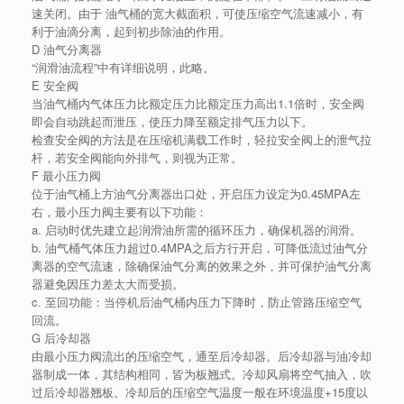
速关闭。由于 油气桶的宽大截面积，可使压缩空气流速减小，有
利于油滴分离，起到初步除油的作用。
D 油气分离器
“润滑油流程”中有详细说明，此略。
E 安全阀
当油气桶内气体压力比额定压力比额定压力高出1.1倍时，安全阀
即会自动跳起而泄压，使压力降至额定排气压力以下。
检查安全阀的方法是在压缩机满载工作时，轻拉安全阀上的泄气拉
杆，若安全阀能向外排气，则视为正常。
F 最小压力阀
位于油气桶上方油气分离器出口处，开启压力设定为0.45MPA左
右，最小压力阀主要有以下功能：
a. 启动时优先建立起润滑油所需的循环压力，确保机器的润滑。
b. 油气桶气体压力超过0.4MPA之后方行开启，可降低流过油气分
离器的空气流速，除确保油气分离的效果之外，并可保护油气分离
器避免因压力差太大而受损。
c. 至回功能：当停机后油气桶内压力下降时，防止管路压缩空气
回流。
G 后冷却器
由最小压力阀流出的压缩空气，通至后冷却器。后冷却器与油冷却
器制成一体，其结构相同，皆为板翘式。冷却风扇将空气抽入，吹
过后冷却器翘板。冷却后的压缩空气温度一般在环境温度+15度以