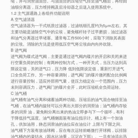
缩，并与润滑油混合。与油混合的压缩空气排至油气桶后，再经由
油细分离器，压力维持阀及后冷却器之后送入使用系统中。
1.2 主气源通路上各组件功能说明
A 空气滤清器
空气滤清器为一干式纸质过滤器，过滤纸细孔度约为5μm左右。其
主要功能是滤除空气中的尘埃，避免螺杆转子过早磨损，油过滤器
和油气分离器过早堵塞。通常每工作500小时，应取下消除其表面
的尘埃。消除的方法是使用低压空气将尘埃由内向外吹除。
B 进气阀
进气阀为碟式进气阀，主要是通过进气阀内碟片的开启和关闭来进
行空重负荷的控制；有两种控制方式，一种开关式，当压力达到高
限设定值，关闭进气口，压力降 低到低限设定值，重新打开进气
口全负荷工作。另一种容量调制，进气阀门的碟片微闭配合比例阀
进行容量控制，适应外部用气量，使压力稳定在一个范围内，压力
未到容调压力，进气阀门的碟片全开，此时压缩机全负荷运转。
C 油气桶
油气桶有油气分离和储蓄油两种功能。压缩后的油气混合物排至油
气桶，在油气桶内旋转可以分离出大部分的润滑油；油气桶内存较
多的润滑 油，避免刚分离出来的热油立即参与下一个循环，有利
于降低排气温度。油气桶侧面装有油位指示计。桶上有一个加油
孔，供加油用，静态润滑油的油位应在油位计 上限与下限之间。
油气桶下方装有放油球阀，应在每次运转前略微打开球阀，以排除
油气桶内的凝结水（因水比油重，沉淀在下部）。一旦有油流出迅